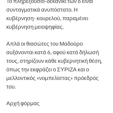
Το πληρεξούσιο-δεκανίκι των 6 είναι
συνταγματικά ανυπόστατο. Η
κυβέρνηση- κουρελού, παραμένει
κυβέρνηση μειοψηφίας.
Απλά οι θιασώτες του Μαδούρο
αυξάνονται κατά 6, αφού κατά δήλωσή
τους, στηρίζουν κάθε κυβερνητική θέση,
όπως την εκφράζει ο ΣΥΡΙΖΑ και ο
μελλοντικός «νομπελίστας» πρόεδρός
του.
Αρχή φόρμας