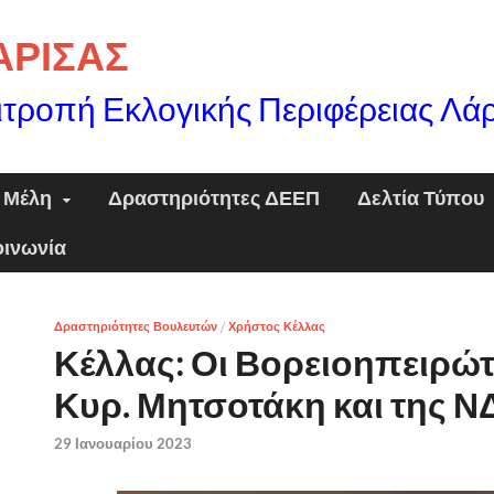
ΛΑΡΙΣΑΣ
ιτροπή Εκλογικής Περιφέρειας Λά
Μέλη
Δραστηριότητες ΔΕΕΠ
Δελτία Τύπου
οινωνία
Δραστηριότητες Βουλευτών
/
Χρήστος Κέλλας
Κέλλας: Οι Βορειοηπειρώτ
Κυρ. Μητσοτάκη και της Ν
29 Ιανουαρίου 2023