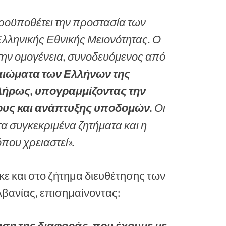
ροϋποθέτει την προστασία των
Ελληνικής Εθνικής Μειονότητας. Ο
την ομογένεια, συνοδευόμενος από
καιώματα των Ελλήνων της
λήρως, υπογραμμίζοντας την
ους και ανάπτυξης υποδομών.
Οι
α συγκεκριμένα ζητήματα και η
όπου χρειαστεί».
κε και στο ζήτημα διευθέτησης των
βανίας, επισημαίνοντας: