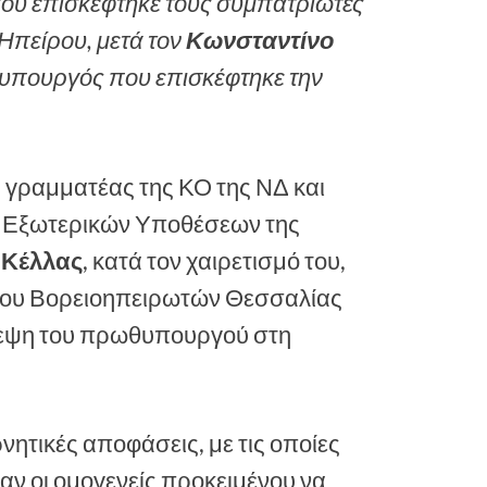
ου επισκέφτηκε τους συμπατριώτες
 Ηπείρου, μετά τον
Κωνσταντίνο
υπουργός που επισκέφτηκε την
. γραμματέας της ΚΟ της ΝΔ και
ι Εξωτερικών Υποθέσεων της
 Κέλλας
, κατά τον χαιρετισμό του,
μου Βορειοηπειρωτών Θεσσαλίας
εψη του πρωθυπουργού στη
νητικές αποφάσεις, με τις οποίες
ν οι ομογενείς προκειμένου να