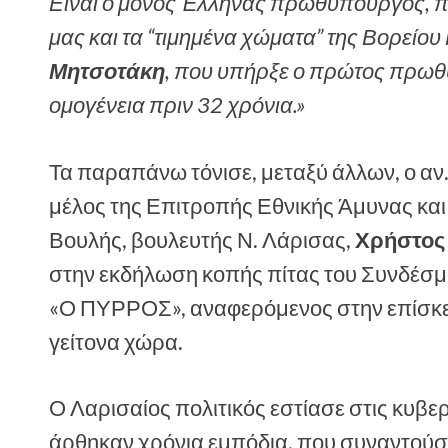
Είναι ο μόνος Έλληνας πρωθυπουργός, π
μας και τα “τιμημένα χώματα” της Βορείου
Μητσοτάκη
, που υπήρξε ο πρώτος πρωθ
ομογένεια πριν 32 χρόνια.»
Τα παραπάνω τόνισε, μεταξύ άλλων, ο αν
μέλος της Επιτροπής Εθνικής Άμυνας κα
Βουλής, βουλευτής Ν. Λάρισας,
Χρήστος
στην εκδήλωση κοπής πίτας του Συνδέσ
«Ο ΠΥΡΡΟΣ», αναφερόμενος στην επίσκ
γείτονα χώρα.
Ο Λαρισαίος πολιτικός εστίασε στις κυβερ
άρθηκαν χρόνια εμπόδια, που συναντούσα