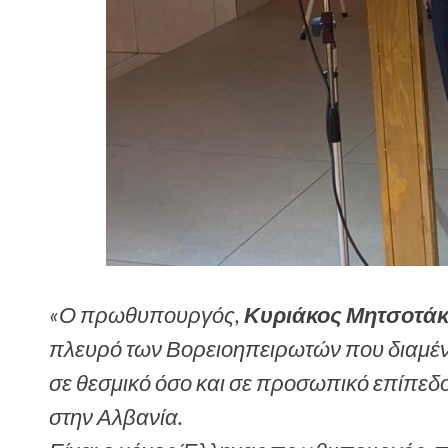
«Ο πρωθυπουργός,
Κυριάκος Μητσοτά
πλευρό των Βορειοηπειρωτών που διαμένο
σε θεσμικό όσο και σε προσωπικό επίπεδο
στην Αλβανία.