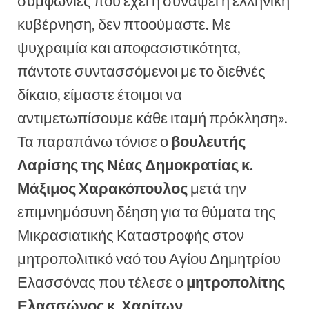
συμφωνίες που έχει η συνάψει η ελληνική
κυβέρνηση, δεν πτοούμαστε. Με
ψυχραιμία και αποφασιστικότητα,
πάντοτε συντασσόμενοι με το διεθνές
δίκαιο, είμαστε έτοιμοι να
αντιμετωπίσουμε κάθε ιταμή πρόκληση».
Τα παραπάνω τόνισε ο
βουλευτής
Λαρίσης της Νέας Δημοκρατίας κ.
Μάξιμος Χαρακόπουλος
μετά την
επιμνημόσυνη δέηση για τα θύματα της
Μικρασιατικής Καταστροφής στον
μητροπολιτικό ναό του Αγίου Δημητρίου
Ελασσόνας που τέλεσε ο
μητροπολίτης
Ελασσώνος κ. Χαρίτων
.