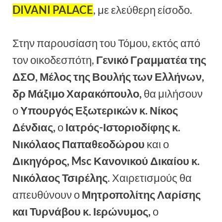
DIVANI PALACE
, με ελεύθερη είσοδο.
Στην παρουσίαση του Τόμου, εκτός από
τον οικοδεσπότη,
Γενικό Γραμματέα της
ΔΣΟ
, Μέλος της Βουλής των Ελλήνων,
δρ
Μάξιμο Χαρακόπουλο,
θα μιλήσουν
ο
Υπουργός Εξωτερικών κ. Νίκος
Δένδιας
,
ο
Ιατρός-
Ιστοριο
δίφης κ.
Νικόλαος Παπαθεοδώρου
και ο
Δικηγόρος,
Msc
Κανονικού Δικαίου κ.
Νικόλαος Τσιρέλης
. Χαιρετισμούς θα
απευθύνουν ο
Μητροπολίτης Λαρίσης
και Τυρνάβου κ. Ιερώνυμος,
ο