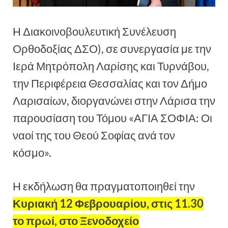
Η Διακοινοβουλευτική Συνέλευση
Ορθοδοξίας ΔΣΟ), σε συνεργασία με την
Ιερά Μητρόπολη Λαρίσης και Τυρνάβου,
την Περιφέρεια Θεσσαλίας και τον Δήμο
Λαρισαίων, διοργανώνει στην Λάρισα την
παρουσίαση του Τόμου «ΑΓΙΑ ΣΟΦΙΑ: Οι
ναοί της του Θεού Σοφίας ανά τον
κόσμο».
Η εκδήλωση θα πραγματοποιηθεί την
Κυριακή 12 Φεβρουαρίου, στις 11.30
το πρωί, στο Ξενοδοχείο