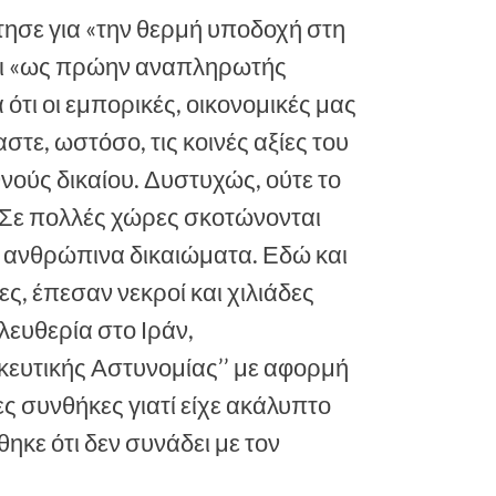
σε για «την θερμή υποδοχή στη
ότι «ως πρώην αναπληρωτής
τι οι εμπορικές, οικονομικές μας
στε, ωστόσο, τις κοινές αξίες του
νούς δικαίου. Δυστυχώς, ούτε το
. Σε πολλές χώρες σκοτώνονται
 ανθρώπινα δικαιώματα. Εδώ και
ς, έπεσαν νεκροί και χιλιάδες
ευθερία στο Ιράν,
κευτικής Αστυνομίας’’ με αφορμή
ς συνθήκες γιατί είχε ακάλυπτο
ηκε ότι δεν συνάδει με τον