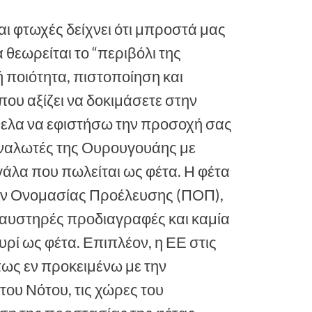
ναι φτωχές δείχνει ότι μπροστά μας
 θεωρείται το “περιβόλι της
 ποιότητα, πιστοποίηση και
που αξίζει να δοκιμάσετε στην
ήθελα να εφιστήσω την προσοχή σας
ταναλωτές της Ουρουγουάης με
γάλα που πωλείται ως φέτα. Η φέτα
όν Ονομασίας Προέλευσης (ΠΟΠ),
 αυστηρές προδιαγραφές και καμία
υρί ως φέτα. Επιπλέον, η ΕΕ στις
πως εν προκειμένω με την
του Νότου, τις χώρες του