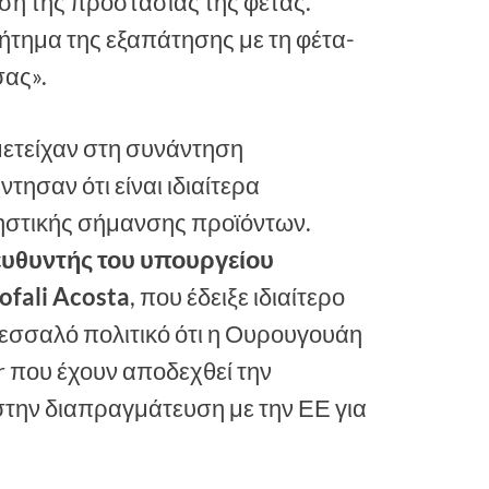
ση της προστασίας της φέτας.
ζήτημα της εξαπάτησης με τη φέτα-
σας».
ετείχαν στη συνάντηση
ησαν ότι είναι ιδιαίτερα
ηστικής σήμανσης προϊόντων.
ευθυντής του υπουργείου
ofali Acosta
, που έδειξε ιδιαίτερο
Θεσσαλό πολιτικό ότι η Ουρουγουάη
r που έχουν αποδεχθεί την
την διαπραγμάτευση με την ΕΕ για