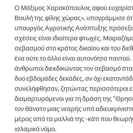
Ο Μάξιμος Χαρακόπουλος αφού ευχαρίστη
Βουλή της φίλης χώρας», υπογράμμισε 
υπουργός Αγροτικής Ανάπτυξης πρόσεξα ό
σχέσεις είναι ιδιαίτερα φτωχές. Μοιραζόμα
σεβασμού στο κράτος δικαίου και του διεθ
ένα ούτε το άλλο είναι αυτονόητα παντού
άνθρωποι διεκδικώντας τον σεβασμό στα
δυο εβδομάδες δεκάδες, αν όχι εκατοντάδε
συνελήφθησαν, ζητώντας περισσότεροι ελ
διαμαρτυρόμενοι για τη δράση της “Θρησ
τον θάνατο μιας νεαρής υπό αδιευκρίνιστε
μέρος από τα μαλλιά της -κάτι που θεωρήθ
ισλαμικό νόμο.