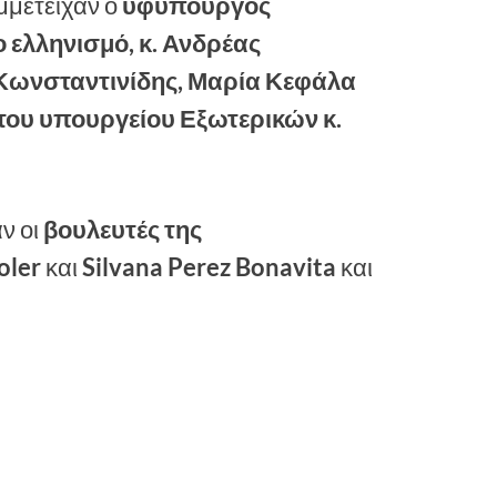
μμετείχαν ο
υφυπουργός
 ελληνισμό, κ. Ανδρέας
ς Κωνσταντινίδης, Μαρία Κεφάλα
 του υπουργείου Εξωτερικών κ.
ν οι
βουλευτές της
oler
και
Silvana Perez Bonavita
και