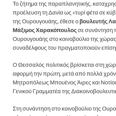
Το ζήτημα της παραπλανητικής, καταχρησ
προέλευση τη Δανία ως «τυρί φέτα σε κύβ
της Ουρουγουάης, έθεσε ο
βουλευτής Λα
Μάξιμος Χαρακόπουλος
σε συνάντηση π
Ουρουγουάης στο κοινοβούλιο της χώρας,
συναδέλφους του πραγματοποιούν επίση
Ο Θεσσαλός πολιτικός βρίσκεται στη χώρα
αφορμή την πρώτη, μετά από πολλά χρόνι
Μητροπόλεως Μπουένος Άιρες και Νοτίου 
Γενικού Γραμματέα της Διακοινοβουλευτ
Στη συνάντηση στο κοινοβούλιο της Ουρο