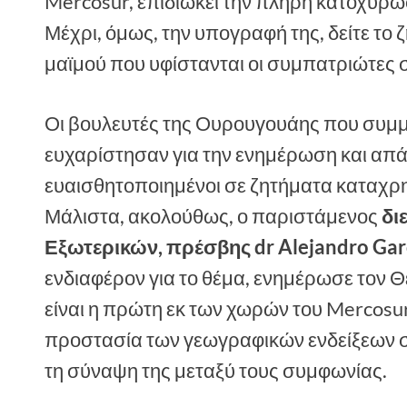
Mercosur, επιδιώκει την πλήρη κατοχύρω
Μέχρι, όμως, την υπογραφή της, δείτε το 
μαϊμού που υφίστανται οι συμπατριώτες 
Οι βουλευτές της Ουρουγουάης που συμμ
ευχαρίστησαν για την ενημέρωση και απάντ
ευαισθητοποιημένοι σε ζητήματα καταχρ
Μάλιστα, ακολούθως, ο παριστάμενος
δι
Εξωτερικών, πρέσβης dr Alejandro Gar
ενδιαφέρον για το θέμα, ενημέρωσε τον 
είναι η πρώτη εκ των χωρών του Mercosu
προστασία των γεωγραφικών ενδείξεων σ
τη σύναψη της μεταξύ τους συμφωνίας.