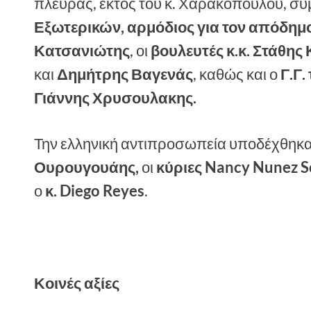
πλευράς, εκτός του κ. Χαρακόπουλου, συ
Εξωτερικών, αρμόδιος για τον απόδημο
Κατσανιώτης
, οι
βουλευτές κ.κ. Στάθη
και
Δημήτρης Βαγενάς
, καθώς και ο
Γ.Γ.
Γιάννης Χρυσουλακης.
Την ελληνική αντιπροσωπεία υποδέχθηκα
Ουρουγουάης,
οι
κύριες Nancy Nunez S
ο
κ. Diego Reyes
.
Κοινές αξίες