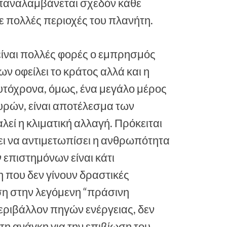
 επαναλαμβάνεται σχεδόν κάθε
σε πολλές περιοχές του πλανήτη.
 είναι πολλές φορές ο εμπρησμός
ν οφείλει το κράτος αλλά και η
αυτόχρονα, όμως, ένα μεγάλο μέρος
ρών, είναι αποτέλεσμα των
εί η κλιματική αλλαγή. Πρόκειται
χει να αντιμετωπίσει η ανθρωπότητα
 επιστημόνων είναι κάτι
που δεν γίνουν δραστικές
ση στην λεγόμενη “πράσινη
περιβάλλον πηγών ενέργειας, δεν
ιτη ανάγκη για την επιβίωση του