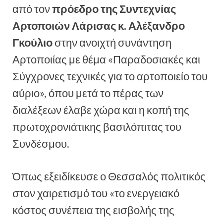
από τον
πρόεδρο της
Σ
υντεχνίας
Α
ρτοποιών Λάρισας κ. Αλέξανδρο
Γκούλιο
στην ανοιχτή συνάντηση
Αρτοποιίας με θέμα «Παραδοσιακές και
Σύγχρονες τεχνικές για το αρτοποιείο του
αύριο», όπου μετά το πέρας των
διαλέξεων έλαβε χώρα και η κοπή της
πρωτοχρονιάτικης βασιλόπιτας του
Συνδέσμου.
Όπως εξειδίκευσε ο Θεσσαλός πολιτικός
στον χαιρετισμό του «το ενεργειακό
κόστος συνέπεια της εισβολής της