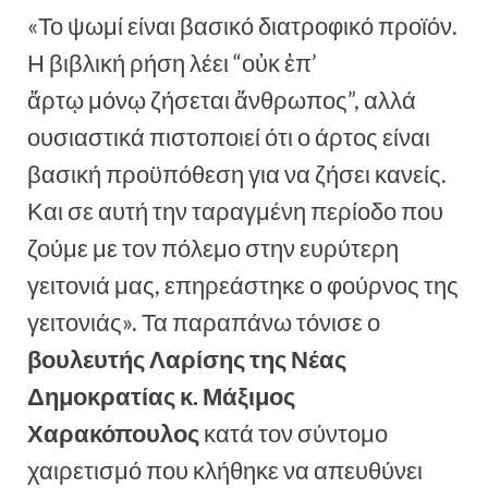
«Το ψωμί είναι βασικό διατροφικό προϊόν.
Η βιβλική ρήση λέει “οὐκ ἐπ’
ἄρτῳ μόνῳ ζήσεται ἄνθρωπος”, αλλά
ουσιαστικά πιστοποιεί ότι ο άρτος είναι
βασική προϋπόθεση για να ζήσει κανείς.
Και σε αυτή την ταραγμένη περίοδο που
ζούμε με τον πόλεμο στην ευρύτερη
γειτονιά μας, επηρεάστηκε ο φούρνος της
γειτονιάς». Τα παραπάνω τόνισε ο
βουλευτής Λαρίσης της Νέας
Δημοκρατίας κ. Μάξιμος
Χαρακόπουλος
κατά τον σύντομο
χαιρετισμό που κλήθηκε να απευθύνει