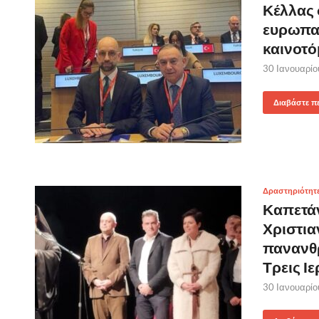
Κέλλας 
ευρωπαϊ
καινοτό
30 Ιανουαρί
Διαβάστε π
Δραστηριότητ
Καπετάν
Χριστια
πανανθρ
Τρεις Ι
30 Ιανουαρί