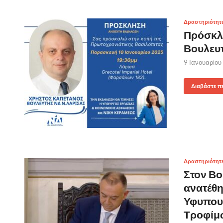
Δραστηριότητ
Πρόσκλ
Βουλευ
9 Ιανουαρίου
Διαβάστε π
Δραστηριότητ
Στον Βο
ανατέθη
Υφυπουρ
Τροφίμ