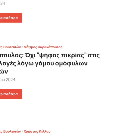
024
ερισσότερα
ες Βουλευτών
/
Μάξιμος Χαρακόπουλος
ουλος: Όχι “ψήφος πικρίας” στις
λογές λόγω γάμου ομόφυλων
ιών
ίου 2024
ερισσότερα
ες Βουλευτών
/
Χρήστος Κέλλας