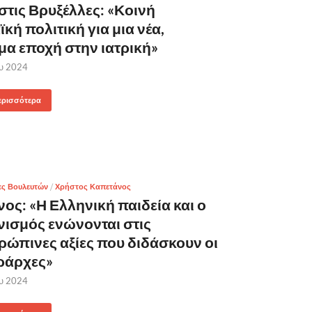
στις Βρυξέλλες: «Κοινή
κή πολιτική για μια νέα,
μα εποχή στην ιατρική»
ου 2024
ερισσότερα
ες Βουλευτών
/
Χρήστος Καπετάνος
ος: «Η Ελληνική παιδεία και ο
νισμός ενώνονται στις
ώπινες αξίες που διδάσκουν οι
εράρχες»
ου 2024