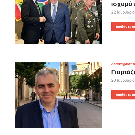
ισχυρό 
22 Ιανουαρί
Διαβάστε π
Δραστηριότητ
Γιορτάζ
20 Ιανουαρί
Διαβάστε π