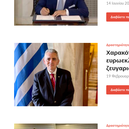
14 Ιουνίου 2
Διαβάστε π
Δραστηριότητ
Χαρακόπ
ευρωεκ
ζευγαρ
19 Φεβρουαρ
Διαβάστε π
Δραστηριότητ