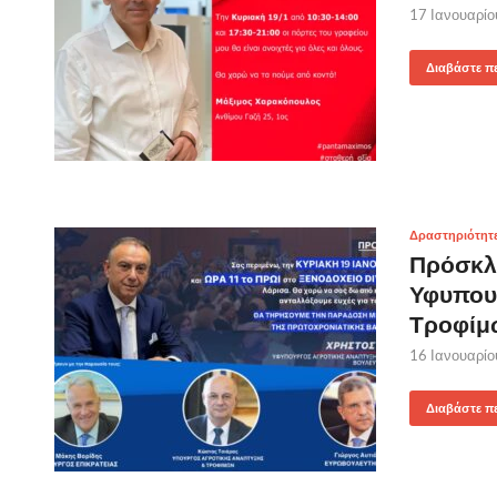
17 Ιανουαρί
Διαβάστε π
Δραστηριότητ
Πρόσκλ
Υφυπουρ
Τροφίμ
16 Ιανουαρί
Διαβάστε π