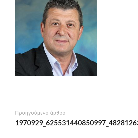
Προηγούμενο άρθρο
1970929_625531440850997_4828126