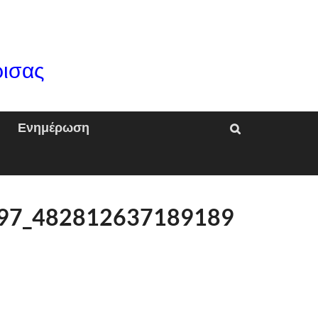
ρισας
Ενημέρωση
97_482812637189189