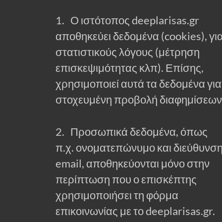
1. Ο ιστότοπος deeplarisas.gr
αποθηκεύει δεδομένα (cookies), γι
στατιστικούς λόγους (μέτρηση
επισκεψιμότητας κλπ). Επίσης,
χρησιμοποιεί αυτά τα δεδομένα για
στοχευμένη προβολή διαφημίσεων
2. Προσωπικά δεδομένα, όπως
π.χ. ονοματεπώνυμο και διεύθυνσ
email, αποθηκεύονται μόνο στην
περίπτωση που ο επισκέπτης
χρησιμοποιήσει τη φόρμα
επικοινωνίας με το deeplarisas.gr.