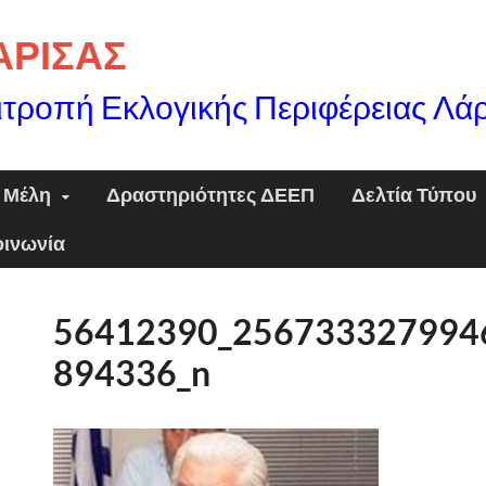
ΛΑΡΙΣΑΣ
ιτροπή Εκλογικής Περιφέρειας Λά
Μέλη
Δραστηριότητες ΔΕΕΠ
Δελτία Τύπου
οινωνία
56412390_256733327994
894336_n