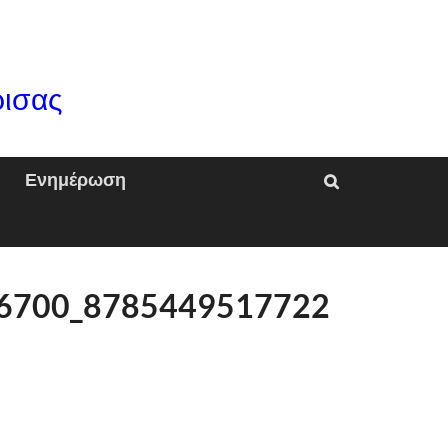
ρισας
Ενημέρωση
6700_8785449517722