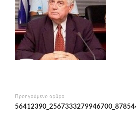
Προηγούμενο άρθρο
56412390_2567333279946700_87854