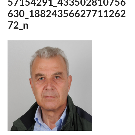
57154291_433502810756
630_18824356627711262
72_n