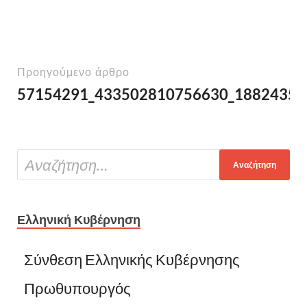
Προηγούμενο άρθρο
57154291_433502810756630_18824356
Ελληνική Κυβέρνηση
Σύνθεση Ελληνικής Κυβέρνησης
Πρωθυπουργός